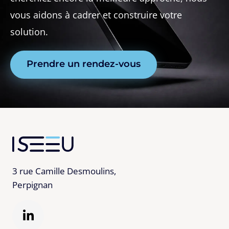
vous aidons à cadrer et construire votre
solution.
Prendre un rendez-vous
3 rue Camille Desmoulins,
Perpignan
L
i