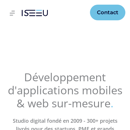
Aller
au
Flyout
Contact
contenu
Menu
Développement
d'applications mobiles
& web sur-mesure
.
Studio digital fondé en 2009 - 300+ projets
livrés pour des startups, PME et grands