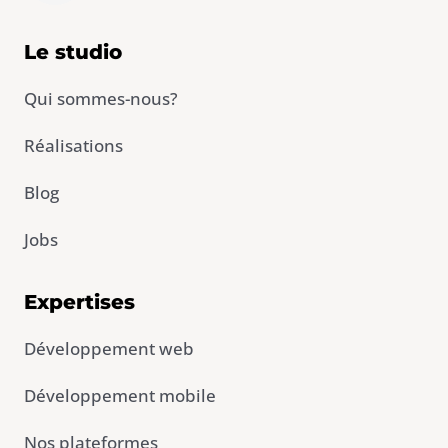
n
k
e
Le studio
d
i
Qui sommes-nous?
n
-
Réalisations
i
n
Blog
Jobs
Expertises
Développement web
Développement mobile
Nos plateformes