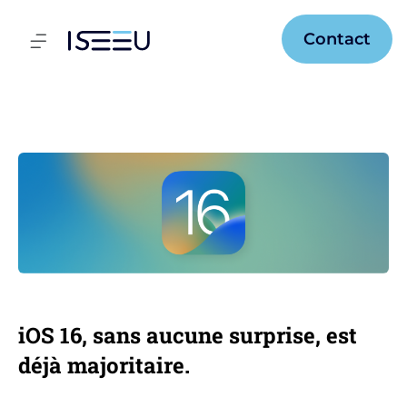
Aller
au
Flyout
Contact
contenu
Menu
iOS 16, sans aucune surprise, est
déjà majoritaire.