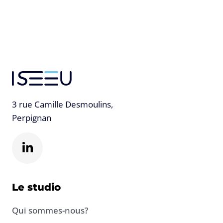
3 rue Camille Desmoulins,
Perpignan
L
i
n
k
e
Le studio
d
i
Qui sommes-nous?
n