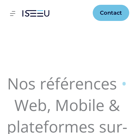
Aller
au
Flyout
Contact
contenu
Menu
Nos références
•
Web, Mobile &
plateformes sur-