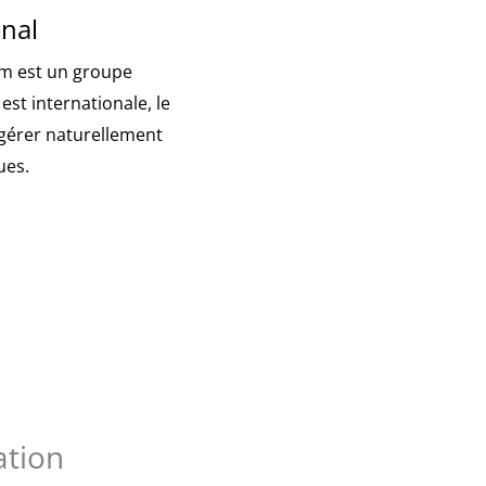
onal
om est un groupe
est internationale, le
 gérer naturellement
ues.
ation