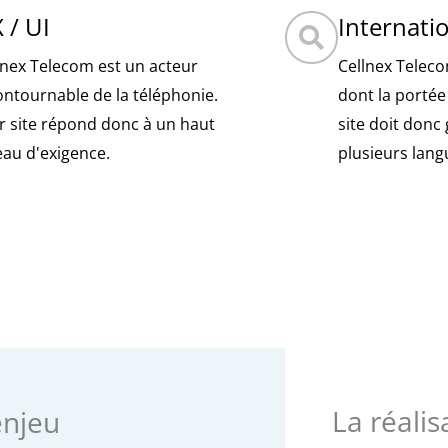
 / UI
Internati
lnex Telecom est un acteur
Cellnex Telec
ontournable de la téléphonie.
dont la portée 
r site répond donc à un haut
site doit donc
eau d'exigence.
plusieurs lang
La réalis
enjeu