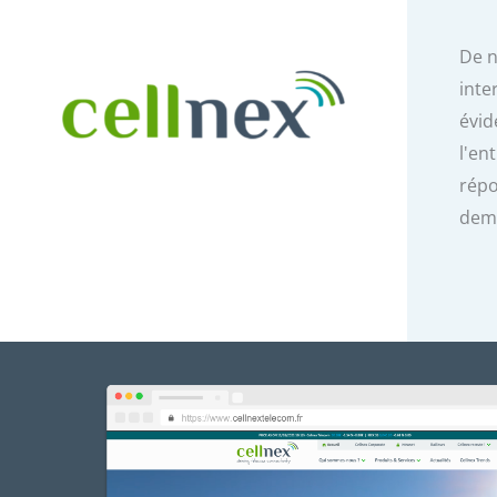
De 
inte
évid
l'en
répo
dema