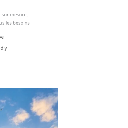
t sur mesure,
us les besoins
ve
ndly