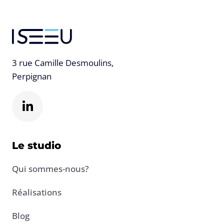
3 rue Camille Desmoulins,
Perpignan
L
i
n
k
e
Le studio
d
i
Qui sommes-nous?
n
-
Réalisations
i
n
Blog