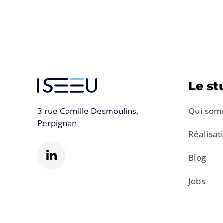
Le st
Qui som
3 rue Camille Desmoulins,
Perpignan
Réalisat
L
i
Blog
n
k
Jobs
e
d
i