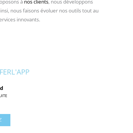
oposons à
nos clients
, nous développons
ainsi, nous faisons évoluer nos outils tout au
ervices innovants.
EFERL'APP
id
UITE
Z