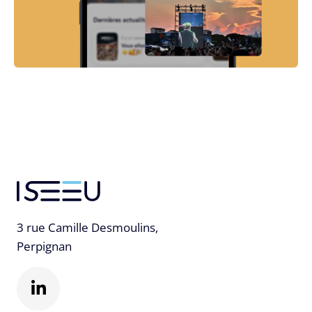
3 rue Camille Desmoulins,
Perpignan
L
i
n