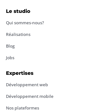
k
e
Le studio
d
i
Qui sommes-nous?
n
-
Réalisations
i
n
Blog
Jobs
Expertises
Développement web
Développement mobile
Nos plateformes